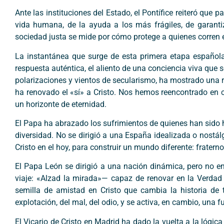
Ante las instituciones del Estado, el Pontífice reiteró qu
vida humana, de la ayuda a los más frágiles, de garantiz
sociedad justa se mide por cómo protege a quienes corren e
La instantánea que surge de esta primera etapa española
respuesta auténtica, el aliento de una conciencia viva que s
polarizaciones y vientos de secularismo, ha mostrado una r
ha renovado el «sí» a Cristo. Nos hemos reencontrado en 
un horizonte de eternidad.
El Papa ha abrazado los sufrimientos de quienes han sido he
diversidad. No se dirigió a una España idealizada o nostálgi
Cristo en el hoy, para construir un mundo diferente: fraterno
El Papa León se dirigió a una nación dinámica, pero no 
viaje: «Alzad la mirada»— capaz de renovar en la Verdad
semilla de amistad en Cristo que cambia la historia d
explotación, del mal, del odio, y se activa, en cambio, un
El Vicario de Cristo en Madrid ha dado la vuelta a la lógi