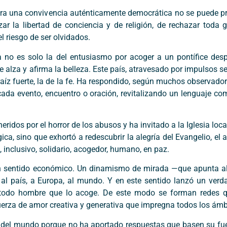
e para una convivencia auténticamente democrática no se puede p
ar la libertad de conciencia y de religión, de rechazar toda 
l riesgo de ser olvidados.
 no es solo la del entusiasmo por acoger a un pontífice des
e alza y afirma la belleza. Este país, atravesado por impulsos se
aíz fuerte, la de la fe. Ha respondido, según muchos observado
cada evento, encuentro o oración, revitalizando un lenguaje c
ridos por el horror de los abusos y ha invitado a la Iglesia loca
ca, sino que exhortó a redescubrir la alegría del Evangelio, el a
, inclusivo, solidario, acogedor, humano, en paz.
en sentido económico. Un dinamismo de mirada —que apunta al
 al país, a Europa, al mundo. Y en este sentido lanzó un ver
e todo hombre que lo acoge. De este modo se forman redes q
a fuerza de amor creativa y generativa que impregna todos los ám
ca del mundo porque no ha aportado respuestas que basen su fuer