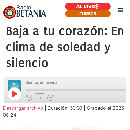
AL VIVO
CURSOS
Baja a tu corazón: En
clima de soledad y
silencio
Una luz en tu vida
1x
Descargar archivo
|
Duración: 53:37
|
Grabado el 2025-
SUSCRIBIR
COMPARTIR
06-24
COMPARTIR
FEED RSS
ENLACE