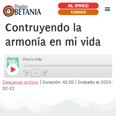
AL VIVO
CURSOS
Contruyendo la
armonía en mi vida
Viva la Vida
1x
Descargar archivo
|
Duración: 42:20
|
Grabado el 2025-
SUSCRIBIR
COMPARTIR
02-22
COMPARTIR
FEED RSS
ENLACE
INCRUSTAR