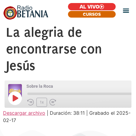
AL VIVO
CURSOS
La alegria de
encontrarse con
Jesús
Sobre la Roca
1x
Descargar archivo
|
Duración: 38:11
|
Grabado el 2025-
SUSCRIBIR
COMPARTIR
02-17
COMPARTIR
FEED RSS
ENLACE