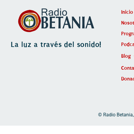
Inicio
Nosot
Prog
La luz a través del sonido!
Podca
Blog
Cont
Dona
© Radio Betania,