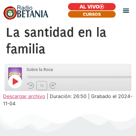
AL VIVO
CURSOS
La santidad en la
familia
Sobre la Roca
1x
Descargar archivo
|
Duración: 26:50
|
Grabado el 2024-
SUSCRIBIR
COMPARTIR
11-04
COMPARTIR
FEED RSS
ENLACE
INCRUSTAR