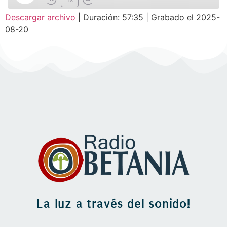
Descargar archivo
|
Duración: 57:35
|
Grabado el 2025-
SUSCRIBIR
COMPARTIR
08-20
COMPARTIR
FEED RSS
ENLACE
INCRUSTAR
La luz a través del sonido!