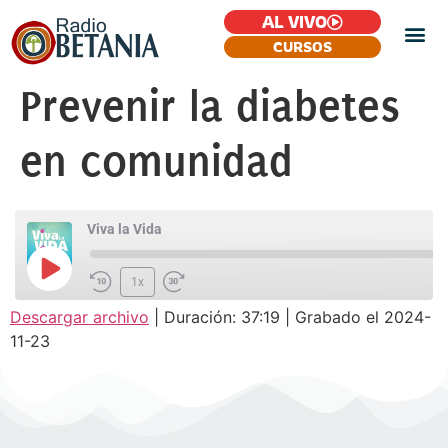
AL VIVO
CURSOS
Prevenir la diabetes
en comunidad
Viva la Vida
1x
Descargar archivo
|
Duración: 37:19
|
Grabado el 2024-
SUSCRIBIR
COMPARTIR
11-23
COMPARTIR
FEED RSS
ENLACE
INCRUSTAR