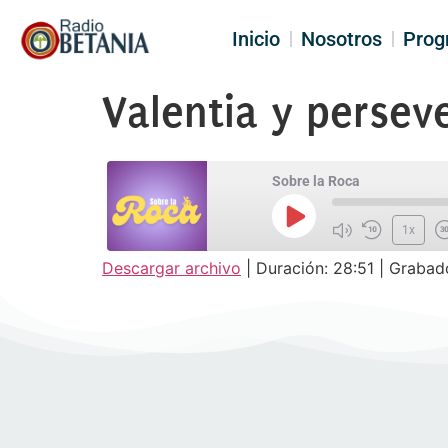
Inicio
Nosotros
Prog
Valentia y perseve
Sobre la Roca
1x
Descargar archivo
|
Duración: 28:51
|
Grabad
SUSCRIBIR
COM
COMPARTIR
FEED RSS
ENLACE
INCRUSTAR