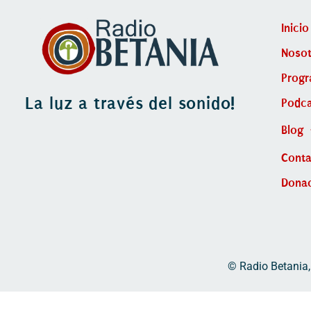
Inicio
Nosot
Prog
La luz a través del sonido!
Podca
Blog
Cont
Dona
© Radio Betania,