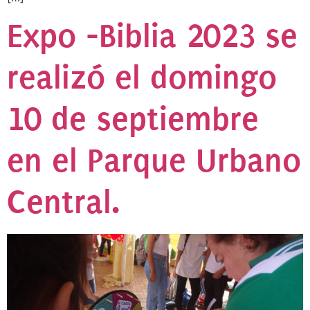
Expo -Biblia 2023 se
realizó el domingo
10 de septiembre
en el Parque Urbano
Central.