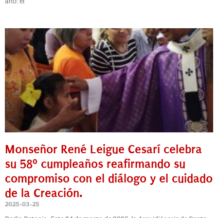
año: el
Monseñor René Leigue Cesarí celebra
su 58º cumpleaños reafirmando su
compromiso con el diálogo y el cuidado
de la Creación.
2025-03-25