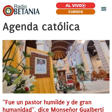
AL VIVO
CURSOS
Agenda católica
“Fue un pastor humilde y de gran
humanidad”, dice Monseñor Gualberti