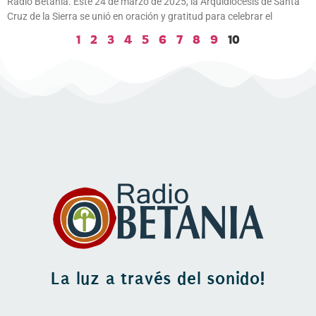
Radio Betania. Este 24 de marzo de 2025, la Arquidiócesis de Santa
Cruz de la Sierra se unió en oración y gratitud para celebrar el
1
2
3
4
5
6
7
8
9
10
La luz a través del sonido!