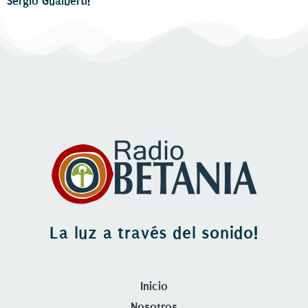
Sergio Gualberti!
La luz a través del sonido!
Inicio
Nosotros