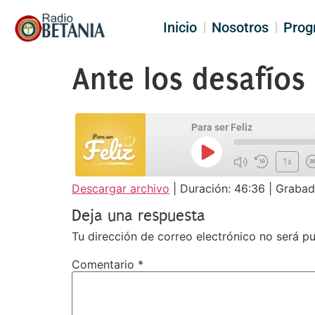
Inicio
Nosotros
Prog
Ante los desafíos
Para ser Feliz
1x
Descargar archivo
|
Duración: 46:36
|
Grabad
SUSCRIBIR
COM
COMPARTIR
Deja una respuesta
FEED RSS
ENLACE
Tu dirección de correo electrónico no será pu
INCRUSTAR
Comentario
*