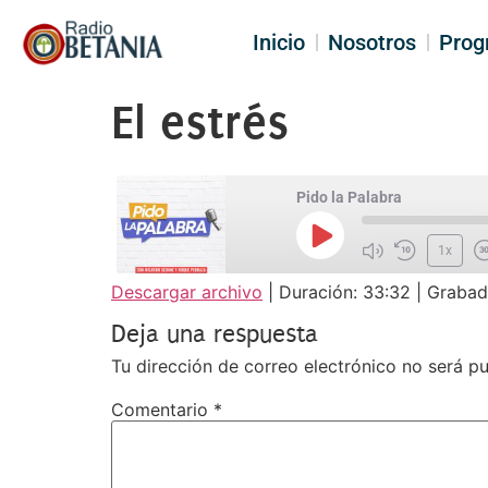
Inicio
Nosotros
Prog
El estrés
Pido la Palabra
1x
Descargar archivo
|
Duración: 33:32
|
Grabad
SUSCRIBIR
COM
COMPARTIR
Deja una respuesta
FEED RSS
ENLACE
Tu dirección de correo electrónico no será pu
INCRUSTAR
Comentario
*