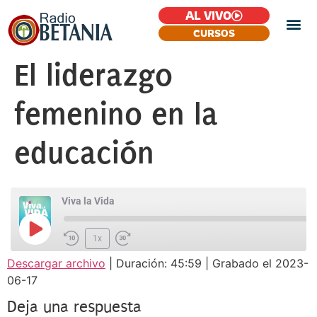
AL VIVO
CURSOS
El liderazgo
femenino en la
educación
Viva la Vida
1x
Descargar archivo
|
Duración: 45:59
|
Grabado el 2023-
SUSCRIBIR
COMPARTIR
06-17
COMPARTIR
FEED RSS
Deja una respuesta
ENLACE