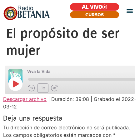
AL VIVO
CURSOS
El propósito de ser
mujer
Viva la Vida
1x
Descargar archivo
|
Duración: 39:08
|
Grabado el 2022-
SUSCRIBIR
COMPARTIR
03-12
COMPARTIR
FEED RSS
Deja una respuesta
ENLACE
Tu dirección de correo electrónico no será publicada.
INCRUSTAR
Los campos obligatorios están marcados con
*