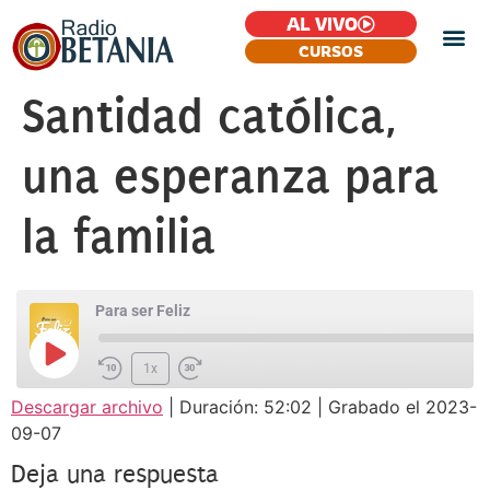
AL VIVO
CURSOS
Santidad católica,
una esperanza para
la familia
Para ser Feliz
1x
Descargar archivo
|
Duración: 52:02
|
Grabado el 2023-
SUSCRIBIR
COMPARTIR
09-07
COMPARTIR
FEED RSS
Deja una respuesta
ENLACE