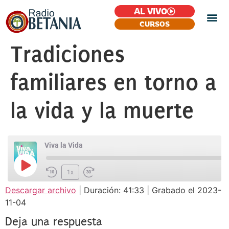
AL VIVO
CURSOS
Tradiciones
familiares en torno a
la vida y la muerte
Viva la Vida
1x
Descargar archivo
|
Duración: 41:33
|
Grabado el 2023-
SUSCRIBIR
COMPARTIR
11-04
COMPARTIR
FEED RSS
Deja una respuesta
ENLACE