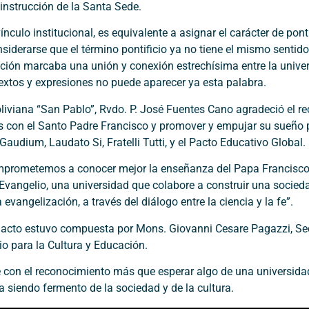
a instrucción de la Santa Sede.
nculo institucional, es equivalente a asignar el carácter de pon
onsiderarse que el término pontificio ya no tiene el mismo sentid
elación marcaba una unión y conexión estrechísima entre la unive
 textos y expresiones no puede aparecer ya esta palabra.
Boliviana “San Pablo”, Rvdo. P. José Fuentes Cano agradeció el
s con el Santo Padre Francisco y promover y empujar su sueño
Gaudium, Laudato Si, Fratelli Tutti, y el Pacto Educativo Global.
omprometemos a conocer mejor la enseñanza del Papa Francisco,
l Evangelio, una universidad que colabore a construir una socied
vangelización, a través del diálogo entre la ciencia y la fe”.
 acto estuvo compuesta por Mons. Giovanni Cesare Pagazzi, Sec
io para la Cultura y Educación.
 con el reconocimiento más que esperar algo de una universidad
 siendo fermento de la sociedad y de la cultura.