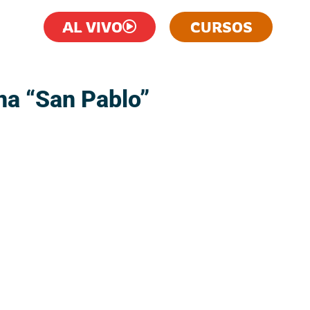
AL VIVO
CURSOS
ana “San Pablo”