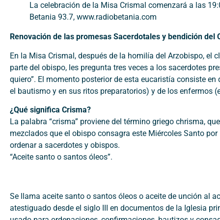
La celebración de la Misa Crismal comenzará a las 19
Betania 93.7, www.radiobetania.com
Renovación de las promesas Sacerdotales y bendición del 
En la Misa Crismal, después de la homilía del Arzobispo, el 
parte del obispo, les pregunta tres veces a los sacerdotes pres
quiero”. El momento posterior de esta eucaristía consiste e
el bautismo y en sus ritos preparatorios) y de los enfermos 
¿Qué significa Crisma?
La palabra “crisma” proviene del término griego chrisma, que 
mezclados que el obispo consagra este Miércoles Santo por l
ordenar a sacerdotes y obispos.
“Aceite santo o santos óleos”.
Se llama aceite santo o santos óleos o aceite de unción al ac
atestiguado desde el siglo III en documentos de la Iglesia pr
usado para ordenaciones, confirmaciones, bautizos y consagr