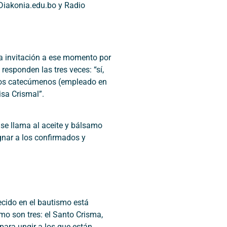
Diakonia.edu.bo y Radio
na invitación a ese momento por
 responden las tres veces: “sí,
e los catecúmenos (empleado en
isa Crismal”.
í se llama al aceite y bálsamo
gnar a los confirmados y
decido en el bautismo está
smo son tres: el Santo Crisma,
para ungir a los que están