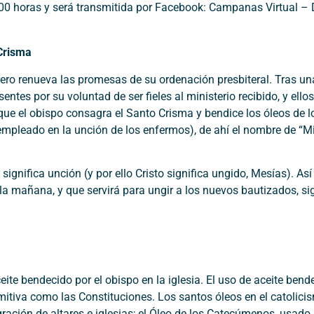
:00 horas y será transmitida por Facebook: Campanas Virtual – 
Crisma
clero renueva las promesas de su ordenación presbiteral. Tras u
entes por su voluntad de ser fieles al ministerio recibido, y ellos
n que el obispo consagra el Santo Crisma y bendice los óleos d
(empleado en la unción de los enfermos), de ahí el nombre de “M
significa unción (y por ello Cristo significa ungido, Mesías). As
a mañana, y que servirá para ungir a los nuevos bautizados, si
eite bendecido por el obispo en la iglesia. El uso de aceite ben
imitiva como las Constituciones. Los santos óleos en el catolici
ación de altares e iglesias; el Óleo de los Catecúmenos, usado 